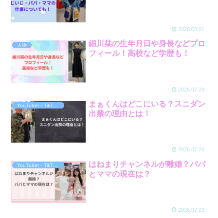
2026.08.01
細川栞の生年月日や身長などプロ
人物
フィール！高校など学歴も！
2026.07.28
まぁくんはどこにいる？スニダン
YouTuber・TikToker・ｲﾝﾌﾙｴﾝｻｰ
出禁の理由とは！
2026.07.26
はねまりチャンネルが離婚？パパ
YouTuber・TikToker・ｲﾝﾌﾙｴﾝｻｰ
とママの現在は？
2026.07.23