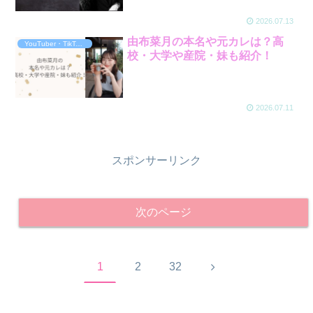
2026.07.13
由布菜月の本名や元カレは？高
YouTuber・TikToker・ｲﾝﾌﾙｴﾝｻｰ
校・大学や産院・妹も紹介！
2026.07.11
スポンサーリンク
次のページ
次
1
2
32
へ