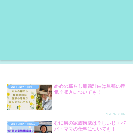
めめの暮らし離婚理由は旦那の浮
YouTuber・TikToker・ｲﾝﾌﾙｴﾝｻｰ
気？収入についても！
2026.08.06
むに男の家族構成は？じいじ・パ
YouTuber・TikToker・ｲﾝﾌﾙｴﾝｻｰ
パ・ママの仕事についても！