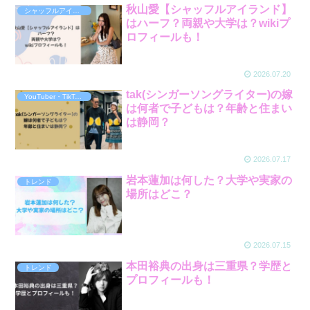
秋山愛【シャッフルアイランド】
シャッフルアイランド
はハーフ？両親や大学は？wikiプ
ロフィールも！
2026.07.20
tak(シンガーソングライター)の嫁
YouTuber・TikToker・ｲﾝﾌﾙｴﾝｻｰ
は何者で子どもは？年齢と住まい
は静岡？
2026.07.17
岩本蓮加は何した？大学や実家の
トレンド
場所はどこ？
2026.07.15
本田裕典の出身は三重県？学歴と
トレンド
プロフィールも！