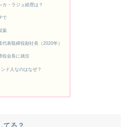
レカ・ラジュ経歴は？
学で
製薬
菓代表取締役副社長（2020年）
締役会長に就任
インド人なのはなぜ？
してる？