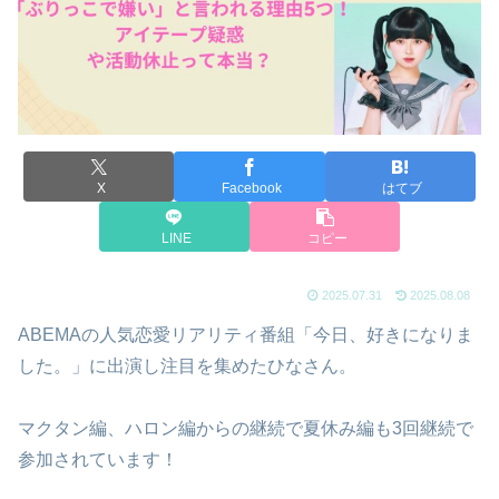
X
Facebook
はてブ
LINE
コピー
2025.07.31
2025.08.08
ABEMAの人気恋愛リアリティ番組「今日、好きになりま
した。」に出演し注目を集めたひなさん。
マクタン編、ハロン編からの継続で夏休み編も3回継続で
参加されています！