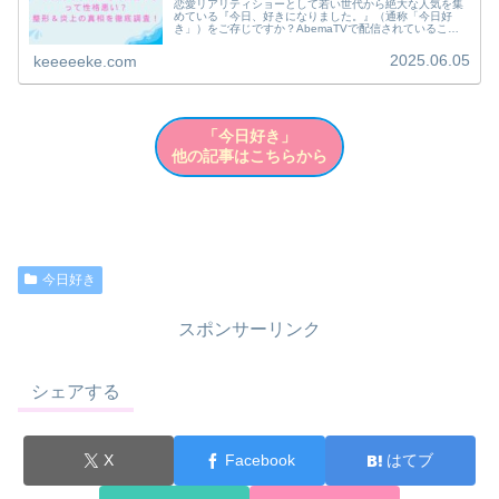
恋愛リアリティショーとして若い世代から絶大な人気を集
めている『今日、好きになりました。』（通称「今日好
き」）をご存じですか？AbemaTVで配信されているこの
番組は、初対面の高校生たちが限られた日数の中で本気の
恋を探す様子を追ったリアルなド...
2025.06.05
keeeeeke.com
「今日好き」
他の記事はこちらから
今日好き
スポンサーリンク
シェアする
X
Facebook
はてブ