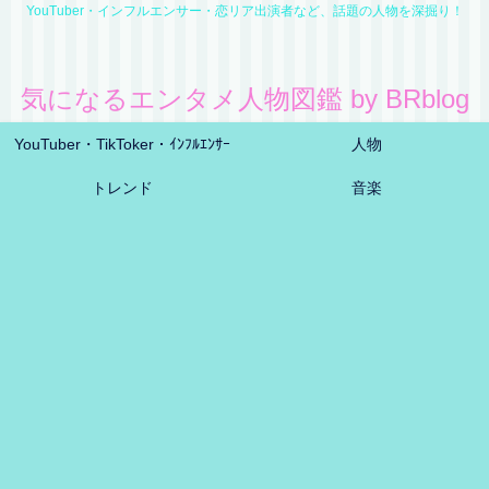
YouTuber・インフルエンサー・恋リア出演者など、話題の人物を深掘り！
気になるエンタメ人物図鑑 by BRblog
YouTuber・TikToker・ｲﾝﾌﾙｴﾝｻｰ
人物
トレンド
音楽