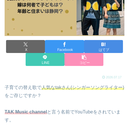
X
Facebook
はてブ
LINE
コピー
2026.07.17
子育ての替え歌で
人気なtakさん(シンガーソングライター)
をご存じですか？
TAK Music channel
と言う名前でYouTubeをされていま
す。