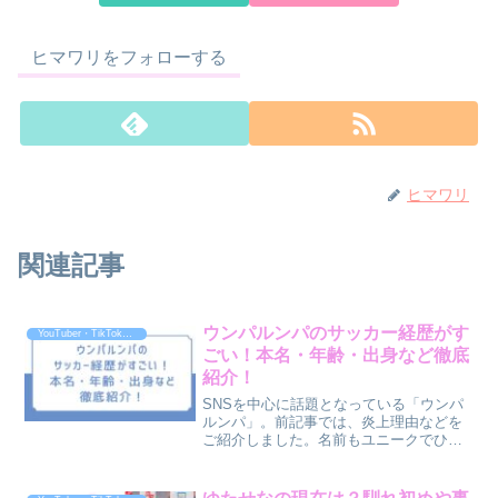
ヒマワリをフォローする
ヒマワリ
関連記事
ウンパルンパのサッカー経歴がす
YouTuber・TikToker・ｲﾝﾌﾙｴﾝｻｰ
ごい！本名・年齢・出身など徹底
紹介！
SNSを中心に話題となっている「ウンパ
ルンパ」。前記事では、炎上理由などを
ご紹介しました。名前もユニークでひと
くせありますが、驚きのサッカー経歴や
魅力的なキャラクター性から注目が集ま
っています。特にサッカー経歴において