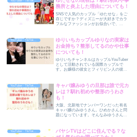
ゆたせなの現在は？馴れ初めや事
YouTuber・TikToker・ｲﾝﾌﾙｴﾝｻｰ
は、想像以上の実力を持...
務所と炎上した理由についても！
SNSで人気のカップル「ゆたせな」をご
存じですか？ディズニーが大好きでカラ
フルなファッションがお似合いで、
TikTokやYouTubeを中心に投稿されてい
る「ゆたせな」。2人のファッションや、
ポップな世界観に憧れるファンが増えて
ゆりいちカップルゆりなの実家は
YouTuber・TikToker・ｲﾝﾌﾙｴﾝｻｰ
いてとっても...
お金持ち？整形してるのかや仕事
についても！
ゆりいちチャンネルはカップルYouTuber
として活動されている国際カップルで
す。お嬢様の彼女とフィリピン人の彼氏
のYouTubeチャンネル。ゆりなさんとバ
イリンガルのいちろーさんのお二人の
YouTubeです。「日常動画」「恋愛事
キャバ嬢みゆうの旦那は誰で元カ
YouTuber・TikToker・ｲﾝﾌﾙｴﾝｻｰ
情」など色...
レは？馴れ初めや整形のうわさ
も！
大阪、北新地でナンバーワンだった有名
キャバ嬢のみゆうさん。ひめかさんと問
題になっています。そんなみゆうさんの
旦那は誰なのか、元カレがコムドットの
ゆうたさんなのか、旦那さんとの馴れ初
めや、整形のウワサ、キャバ嬢時代の売
バヤシTVはどこに住んでる？な
YouTuber・TikToker・ｲﾝﾌﾙｴﾝｻｰ
り上げについても調査して...