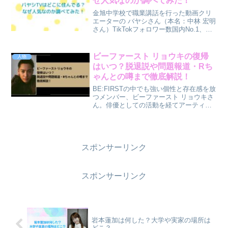
ぜ人気なのか調べてみた！
金旭中学校で職業講話を行った動画クリ
エーターの バヤシさん（本名：中林 宏明
さん）TikTokフォロワー数国内No.1、動
画の累計再生は驚異の60億回超（推定）
の飯テロ動画クリエイター。実家は群馬
県沼田市の農家で、TikToker（ティッ
ビーファースト リョウキの復帰
人物
ク...
はいつ？脱退説や問題報道・Rち
ゃんとの噂まで徹底解説！
BE:FIRSTの中でも強い個性と存在感を放
つメンバー、ビーファースト リョウキさ
ん。俳優としての活動を経てアーティス
トの道へ進み、多方面で注目を集めてい
ます。オーディション番組「THE
FIRST」での印象的なパフォーマンスや
真っすぐな言...
スポンサーリンク
スポンサーリンク
岩本蓮加は何した？大学や実家の場所は
どこ？