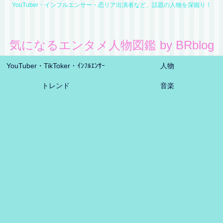
YouTuber・インフルエンサー・恋リア出演者など、話題の人物を深掘り！
気になるエンタメ人物図鑑 by BRblog
YouTuber・TikToker・ｲﾝﾌﾙｴﾝｻｰ
人物
トレンド
音楽