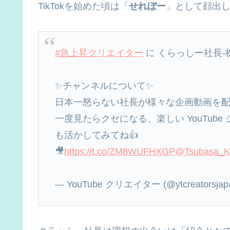
TikTokを始めた頃は「
せれぼー
」として顔出
#急上昇クリエイター
に くらっしー社長-株
✨チャンネルについて✨
日本一怒らない社長が様々な企画動画を配
一度見たらクセになる、楽しい YouTub
も活かしてみてね👍
🎥
https://t.co/ZM8WUFHXGP
@Tsubasa_K
— YouTube クリエイター (@ytcreatorsjap